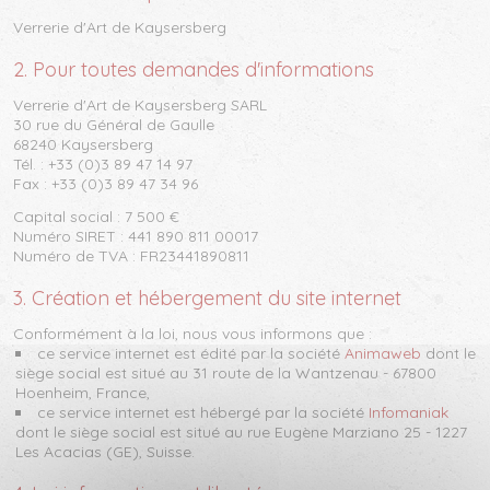
Verrerie d'Art de Kaysersberg
2. Pour toutes demandes d'informations
Verrerie d'Art de Kaysersberg SARL
30 rue du Général de Gaulle
68240 Kaysersberg
Tél. :
+33 (0)3 89 47 14 97
Fax : +33 (0)3 89 47 34 96
Capital social : 7 500 €
Numéro SIRET : 441 890 811 00017
Numéro de TVA : FR23441890811
3. Création et hébergement du site internet
Conformément à la loi, nous vous informons que :
ce service internet est édité par la société
Animaweb
dont le
siège social est situé au 31 route de la Wantzenau - 67800
Hoenheim, France,
ce service internet est hébergé par la société
Infomaniak
dont le siège social est situé au rue Eugène Marziano 25 - 1227
Les Acacias (GE), Suisse.