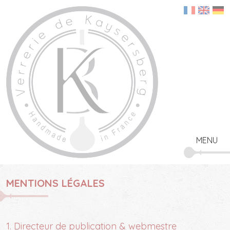
Panneau de gestion des cookies
ACCUEIL
NOTRE ATELIER
NOS CRÉATIONS
ENTREPRISES & PROFESSIONNELS
ESPACE DE VENTE EN LIGNE
CONTACT ET VISITES
COMPTE CLIENT
PANIER
MENU
MENTIONS LÉGALES
1. Directeur de publication & webmestre