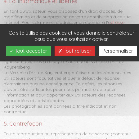
4. Loi informatique et libertés
En tant qu'utilisateur, vous disposez d'un droit d'accès, de
modification et de suppression de votre contribution à ce site
Internet. Pour cela, merci d'adresser un courrier à l'
adresse
indiquée en haut de page
. Si vous le souhaitez, vous pouvez
Ce site utilise des cookies et vous donne le contrôle sur
également exercer vos droits directement via courrier
ceux que vous souhaitez activer.
électronique. Pour cela, envoyez nous votre demande via notre
formulaire de contact
.
Nous vous informons enfin que les informations nominatives
Tout accepter
Tout refuser
Personnaliser
communiquées par les utilisateurs au travers du formulaire en
ligne sont destinés à l'usage exclusif de la Verrerie d'Art de
Kaysersberg.
La Verrerie d'Art de Kaysersberg précise que les réponses des
utilisateurs sont facultatives et que le défaut de réponse
n'entraînera aucune conséquence. Toutefois, les réponses
doivent être suffisantes pour nous permettre de traiter
l'information et pour apporter aux utilisateurs des réponses
appropriées et satisfaisantes.
Les photographies sont données à titre indicatif et non
contractuel.
5. Contrefaçon
Toute reproduction ou représentation de ce service (contenus,