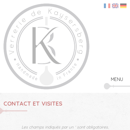
Panneau de gestion des cookies
ACCUEIL
NOTRE ATELIER
NOS CRÉATIONS
ENTREPRISES & PROFESSIONNELS
ESPACE DE VENTE EN LIGNE
CONTACT ET VISITES
COMPTE CLIENT
PANIER
MENU
CONTACT ET VISITES
Les champs indiqués par un
*
sont obligatoires.