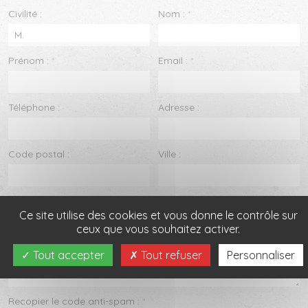
Civilité :
Nom :
*
Prénom :
*
Email :
*
Téléphone :
Adresse :
Code postal :
Ville :
Message :
*
Ce site utilise des cookies et vous donne le contrôle sur
ceux que vous souhaitez activer.
Tout accepter
Tout refuser
Personnaliser
Recopier le code anti-spam :
*